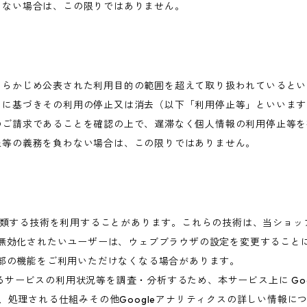
わない場合は、この限りではありません。
あらかじめ公表された利用目的の範囲を超えて取り扱われているとい
めに基づきその利用の停止又は消去（以下「利用停止等」といいます
のご請求であることを確認の上で、遅滞なく個人情報の利用停止等を
止等の義務を負わない場合は、この限りではありません。
これに類する技術を利用することがあります。これらの技術は、当ショ
を無効化されたいユーザーは、ウェブブラウザの設定を変更することに
一部の機能をご利用いただけなくなる場合があります。
ービスの利用状況等を調査・分析するため、本サービス上に Google
集、処理される仕組みその他Googleアナリティクスの詳しい情報